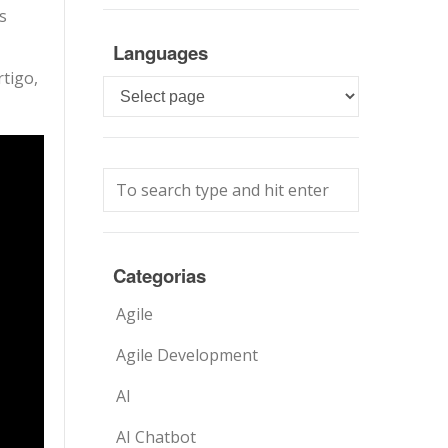
s
Languages
tigo,
Languages
Categorias
Agile
Agile Development
AI
AI Chatbot