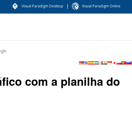
|
Visual Paradigm Desktop
Visual Paradigm Online
ogle
fico com a planilha do