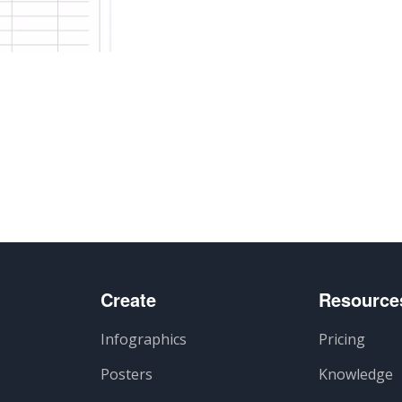
lhar
Create
Resource
Infographics
Pricing
Posters
Knowledge