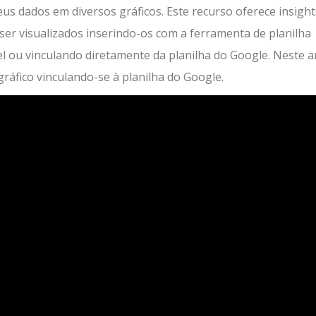
eus dados em diversos gráficos. Este recurso oferece insight
er visualizados inserindo-os com a ferramenta de planilha
l ou vinculando diretamente da planilha do Google. Neste ar
áfico vinculando-se à planilha do Google.