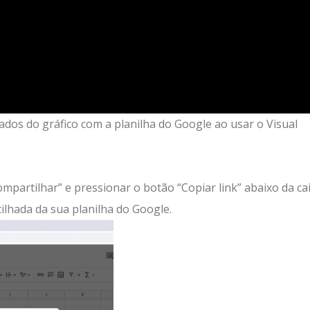
dados do gráfico com a planilha do Google ao usar o Visual
mpartilhar” e pressionar o botão “Copiar link” abaixo da ca
ilhada da sua planilha do Google.