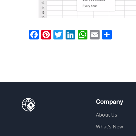
Facebook
Pinterest
Twitter
LinkedIn
WhatsApp
Email
Parti
Company
About Us
What’s New