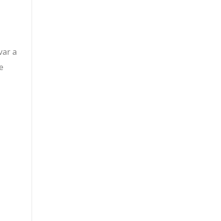
var a
e