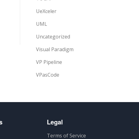
UeXceler
UML
Uncategorized
Visual Paradigm
VP Pipeline
VPasCode
s
Legal
Terms of Service