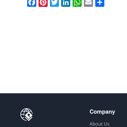
Facebook
Pinterest
Twitter
LinkedIn
WhatsApp
Email
Parta
Company
About Us