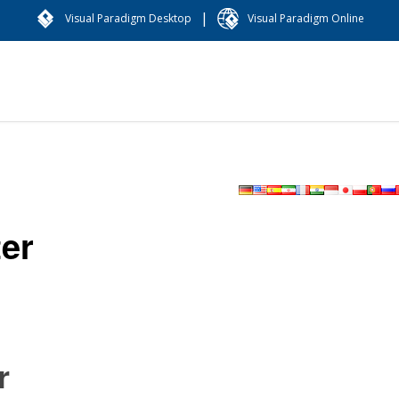
|
Visual Paradigm Desktop
Visual Paradigm Online
ter
r