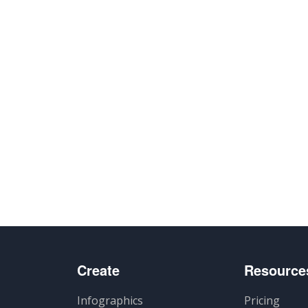
ger
Create
Resource
Infographics
Pricing