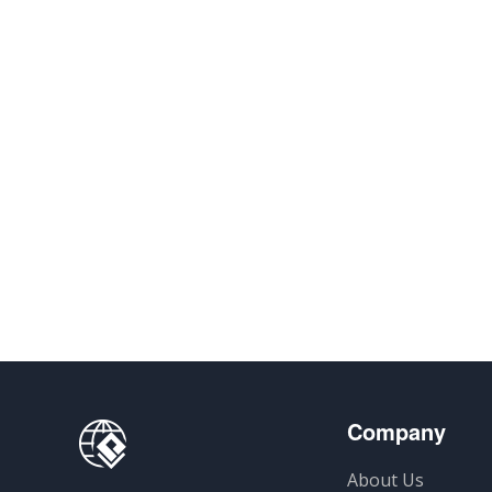
Company
About Us