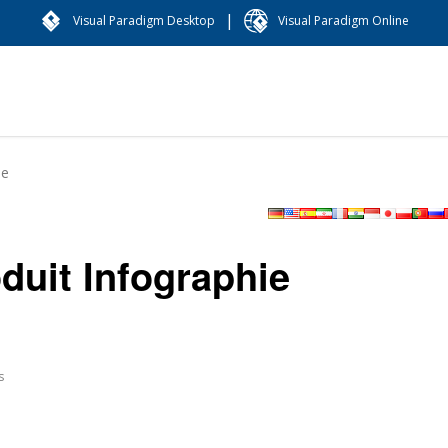
|
Visual Paradigm Desktop
Visual Paradigm Online
le
duit Infographie
s