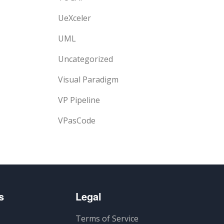
UeXceler
UML
Uncategorized
Visual Paradigm
VP Pipeline
VPasCode
s
Legal
Terms of Service