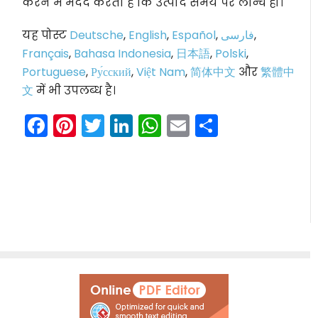
करने में मदद करता है कि उत्पाद समय पर लॉन्च हो।
यह पोस्ट
Deutsche
,
English
,
Español
,
فارسی
,
Français
,
Bahasa Indonesia
,
日本語
,
Polski
,
Portuguese
,
Ру́сский
,
Việt Nam
,
简体中文
और
繁體中
文
में भी उपलब्ध है।
Facebook
Pinterest
Twitter
LinkedIn
WhatsApp
Email
Share