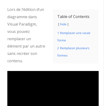
Lors de l’édition d’un
Table of Contents
diagramme dans
Visual Paradigm,
hide
vous pouvez
1
Remplacer une seule
remplacer un
forme
élément par un autre
2
Remplacer plusieurs
sans recréer son
formes
contenu.