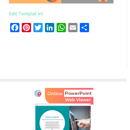
Edit Templat ini
Facebook
Pinterest
Twitter
LinkedIn
WhatsApp
Email
Share