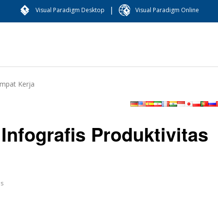
|
Visual Paradigm Desktop
Visual Paradigm Online
empat Kerja
nfografis Produktivitas
es