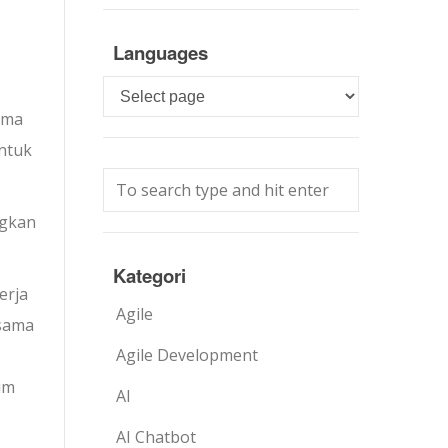
Languages
Languages
ama
untuk
ngkan
Kategori
erja
Agile
rsama
Agile Development
im
AI
AI Chatbot