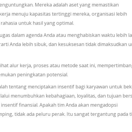
menguntungkan.
Mereka adalah aset yang memastikan
rja menuju kapasitas tertinggi mereka, organisasi lebih
 rahasia untuk hasil yang optimal.
 tugas dalam agenda Anda atau menghabiskan waktu lebih l
berarti Anda lebih sibuk, dan kesuksesan tidak dimaksudkan 
elihat alur kerja, proses atau metode saat ini, mempertimba
mukan peningkatan potensial.
lah tentang menciptakan insentif bagi karyawan untuk bek
u melalui menumbuhkan kebahagiaan, loyalitas, dan tujuan be
insentif finansial. Apakah tim Anda akan mengadopsi
ping, tidak ada peluru perak. Itu sangat tergantung pada t