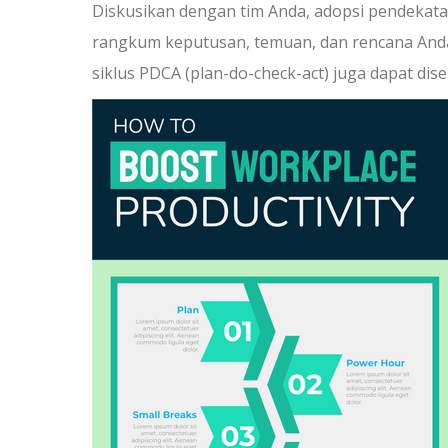
Diskusikan dengan tim Anda, adopsi pendekat
rangkum keputusan, temuan, dan rencana Anda
siklus PDCA (plan-do-check-act) juga dapat di