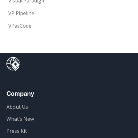
Visual Paradigm
VP Pipeline
VPasCode
Company
About Us
What’s New
Press Kit