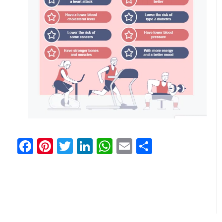
Facebook
Pinterest
Twitter
LinkedIn
WhatsApp
Email
Share