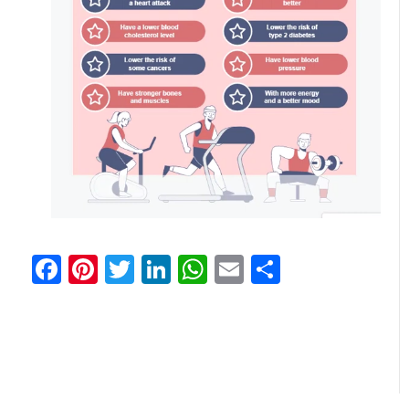
Facebook
Pinterest
Twitter
LinkedIn
WhatsApp
Email
Share