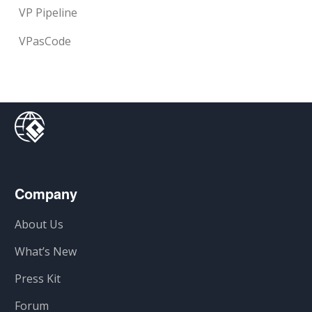
VP Pipeline
VPasCode
Company
About Us
What’s New
Press Kit
Forum