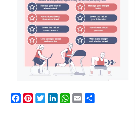
Facebook
Pinterest
Twitter
LinkedIn
WhatsApp
Email
共
有