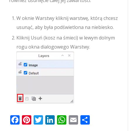
również usunięcie całej jej zawartości.
W oknie Warstwy kliknij warstwę, którą chcesz
usunąć, aby była podświetlona na niebiesko.
Kliknij Usuń (kosz na śmieci) w lewym dolnym
rogu okna dialogowego Warstwy.
Facebook
Pinterest
Twitter
LinkedIn
WhatsApp
Email
Share