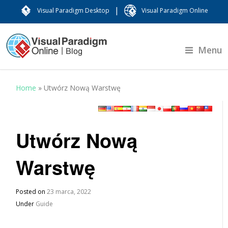
|
Visual Paradigm Desktop
Visual Paradigm Online
Menu
Home
»
Utwórz Nową Warstwę
Utwórz Nową
Warstwę
Posted on
23 marca, 2022
Under
Guide