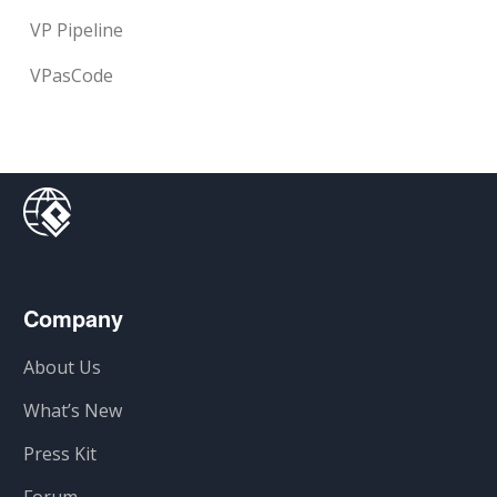
VP Pipeline
VPasCode
Company
About Us
What’s New
Press Kit
Forum