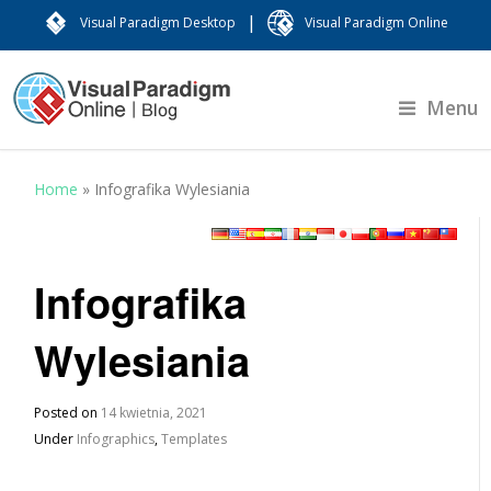
|
Visual Paradigm Desktop
Visual Paradigm Online
Menu
Home
»
Infografika Wylesiania
Infografika
Wylesiania
Posted on
14 kwietnia, 2021
Under
Infographics
,
Templates