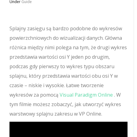
Under
Guide
Splajny zasięgu są bardzo podobne do wykresów
powierzchniowych do wizualizacji danych. Główna
różnica między nimi polega na tym, że drugi wykres
przedstawia wartości osi Y jeden po drugim,
podczas gdy pierwszy to wykres typu obszaru
splajnu, który przedstawia wartości obu osi Y w
czasie – niskie i wysokie. Łatwe tworzenie
wykresów za pomocą
Visual Paradigm Online
. W
tym filmie możesz zobaczyć, jak utworzyć wykres
warstwowy splajnu zakresu w VP Online.