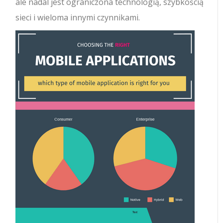
ale nadal jest ograniczona technologią, szybkością
sieci i wieloma innymi czynnikami.