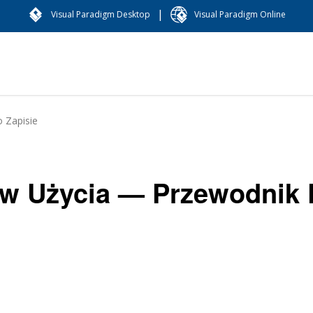
|
Visual Paradigm Desktop
Visual Paradigm Online
 Zapisie
w Użycia — Przewodnik 