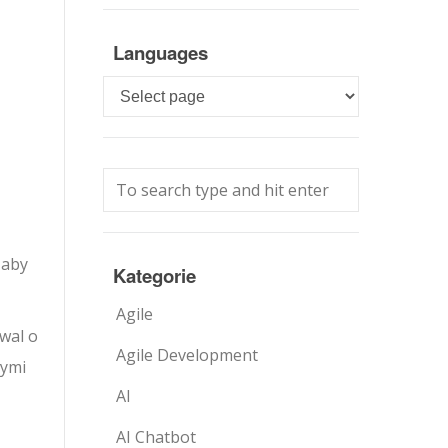
Languages
Languages
 aby
Kategorie
Agile
wal o
Agile Development
wymi
AI
AI Chatbot