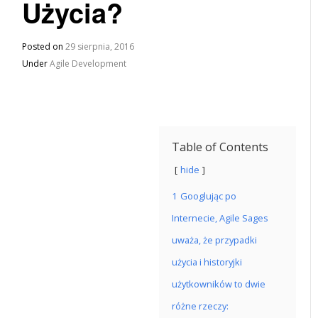
Użycia?
Posted on
29 sierpnia, 2016
Under
Agile Development
Table of Contents
hide
1
Googlując po
Internecie, Agile Sages
uważa, że ​​przypadki
użycia i historyjki
użytkowników to dwie
różne rzeczy: