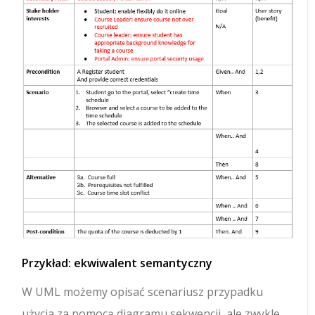
Przykład: ekwiwalent semantyczny
W UML możemy opisać scenariusz przypadku
użycia za pomocą diagramu sekwencji, ale zwykle