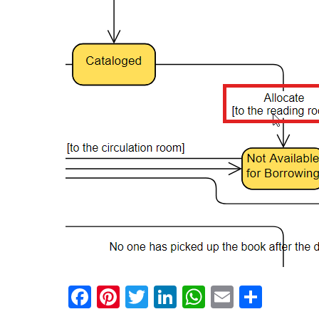
Facebook
Pinterest
Twitter
LinkedIn
WhatsApp
Email
分