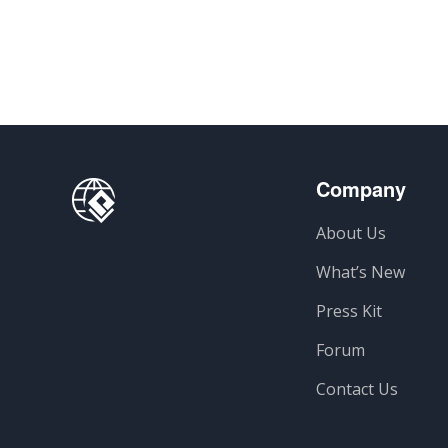
享
Company
About Us
What’s New
Press Kit
Forum
Contact Us