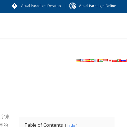
|
Visual Paradigm Desktop
Visual Paradigm Online
輯文字來
Table of Contents
字的
hide