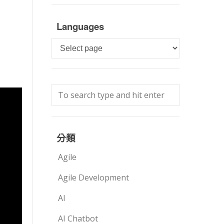
Languages
Languages
分類
Agile
Agile Development
AI
AI Chatbot