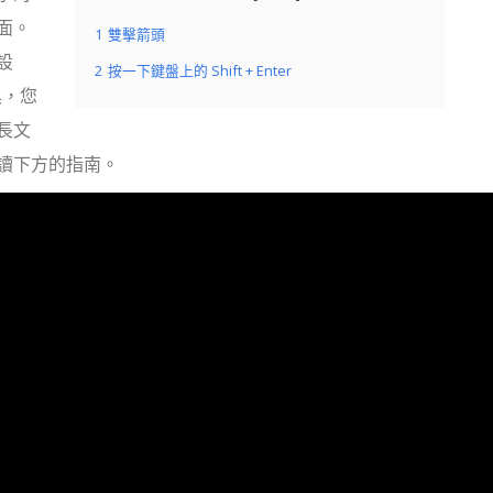
面。
1
雙擊箭頭
設
2
按一下鍵盤上的 Shift + Enter
工具，您
長文
讀下方的指南。