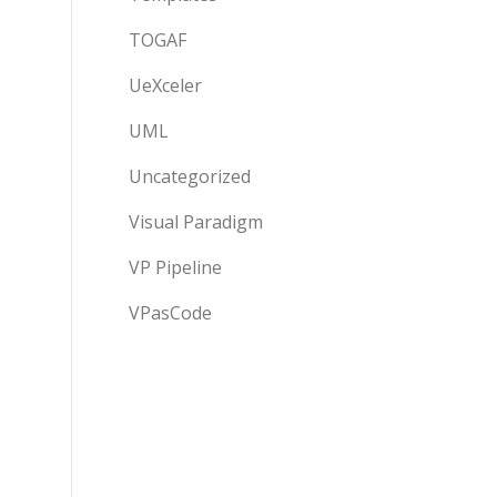
TOGAF
UeXceler
UML
Uncategorized
Visual Paradigm
VP Pipeline
VPasCode