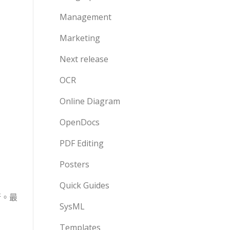
Management
Marketing
Next release
OCR
Online Diagram
OpenDocs
PDF Editing
Posters
Quick Guides
行。最
SysML
Templates