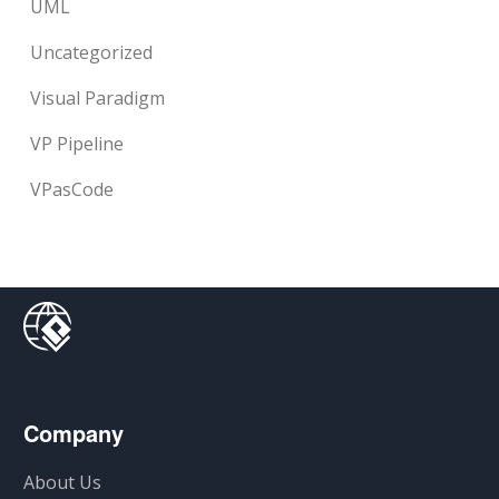
UML
Uncategorized
Visual Paradigm
VP Pipeline
VPasCode
Company
About Us