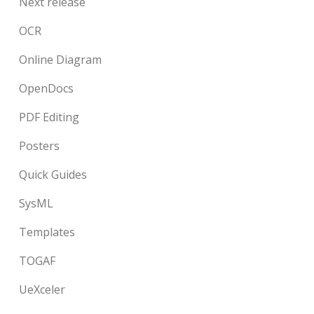
Next release
OCR
Online Diagram
OpenDocs
PDF Editing
Posters
Quick Guides
SysML
Templates
TOGAF
UeXceler