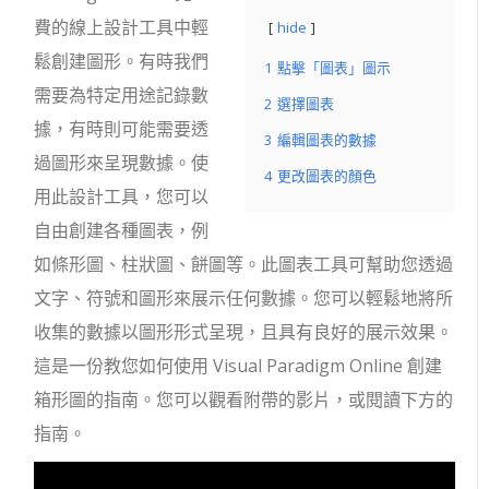
費的線上設計工具中輕
hide
鬆創建圖形。有時我們
1
點擊「圖表」圖示
需要為特定用途記錄數
2
選擇圖表
據，有時則可能需要透
3
編輯圖表的數據
過圖形來呈現數據。使
4
更改圖表的顏色
用此設計工具，您可以
自由創建各種圖表，例
如條形圖、柱狀圖、餅圖等。此圖表工具可幫助您透過
文字、符號和圖形來展示任何數據。您可以輕鬆地將所
收集的數據以圖形形式呈現，且具有良好的展示效果。
這是一份教您如何使用 Visual Paradigm Online 創建
箱形圖的指南。您可以觀看附帶的影片，或閱讀下方的
指南。