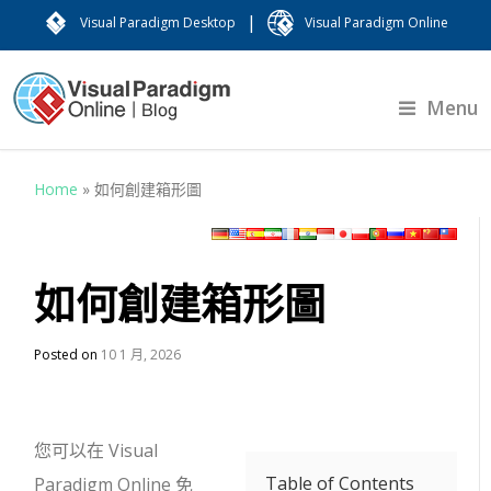
|
Visual Paradigm Desktop
Visual Paradigm Online
Menu
Home
»
如何創建箱形圖
如何創建箱形圖
Posted on
10 1 月, 2026
您可以在 Visual
Table of Contents
Paradigm Online 免