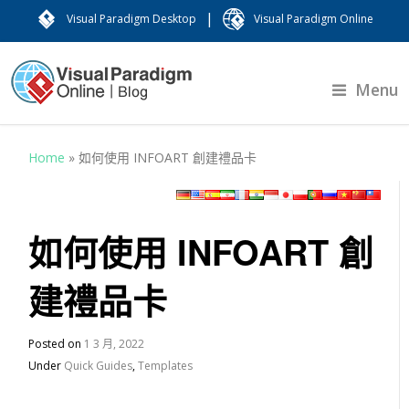
|
Visual Paradigm Desktop
Visual Paradigm Online
Menu
Home
»
如何使用 INFOART 創建禮品卡
如何使用 INFOART 創
建禮品卡
Posted on
1 3 月, 2022
Under
Quick Guides
,
Templates