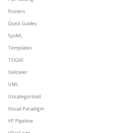
Posters
Quick Guides
SysML
Templates
TOGAF
UeXceler
UML
Uncategorized
Visual Paradigm
VP Pipeline
VPasCode