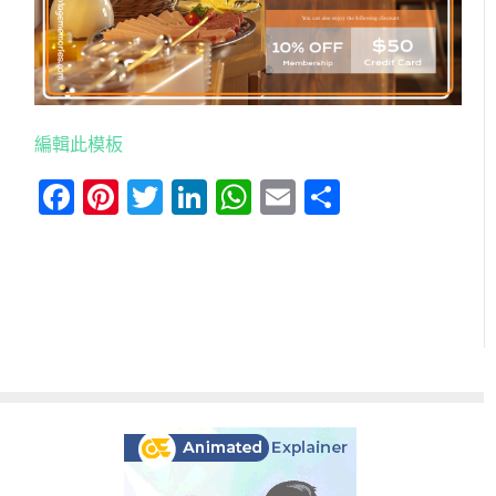
編輯此模板
Facebook
Pinterest
Twitter
LinkedIn
WhatsApp
Email
分
享