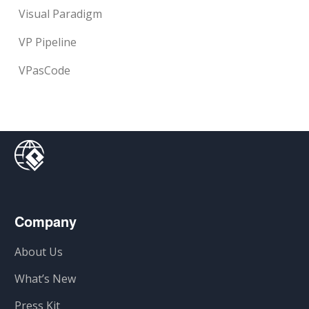
Visual Paradigm
VP Pipeline
VPasCode
Company
About Us
What’s New
Press Kit