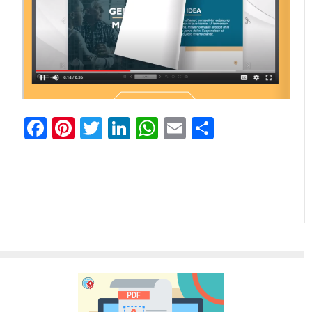
Facebook
Pinterest
Twitter
LinkedIn
WhatsApp
Email
分
享