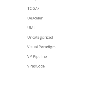
TOGAF
UeXceler
UML
Uncategorized
Visual Paradigm
VP Pipeline
VPasCode