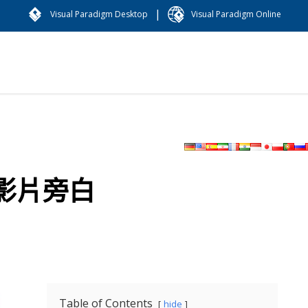
|
Visual Paradigm Desktop
Visual Paradigm Online
影片旁白
Table of Contents
hide