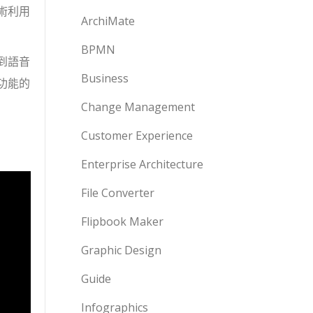
術利用
ArchiMate
BPMN
到語音
Business
功能的
Change Management
Customer Experience
Enterprise Architecture
File Converter
Flipbook Maker
Graphic Design
Guide
Infographics