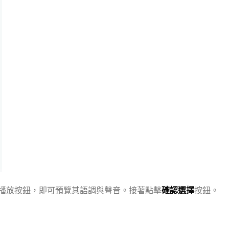
播放按鈕，即可預覽其語調與聲音。接著點擊
確認選擇
按鈕。