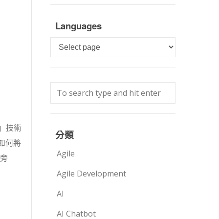
Languages
Languages
」技術
分類
如何將
Agile
旁
Agile Development
AI
AI Chatbot