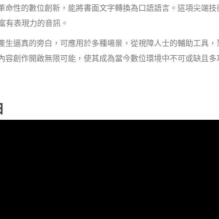
革命性的數位創新，能將書面文字轉換為口語語言。這項尖端技
富有表現力的音訊。
，產生逼真的旁白，可應用於多種場景，從視障人士的輔助工具，
為內容創作開啟無限可能，使其成為當今數位環境中不可或缺且多
白