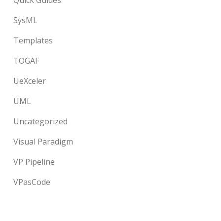
Quick Guides
SysML
Templates
TOGAF
UeXceler
UML
Uncategorized
Visual Paradigm
VP Pipeline
VPasCode