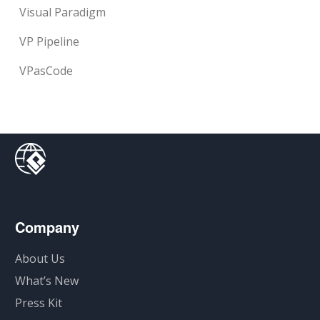
Visual Paradigm
VP Pipeline
VPasCode
Company
About Us
What’s New
Press Kit