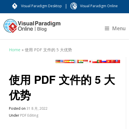
|
Visual Paradigm Desktop
Visual Paradigm Online
Menu
Home
»
使用 PDF 文件的 5 大优势
使用 PDF 文件的 5 大
优势
Posted on
31 8 月, 2022
Under
PDF Editing