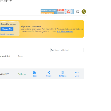
omento.
lhar