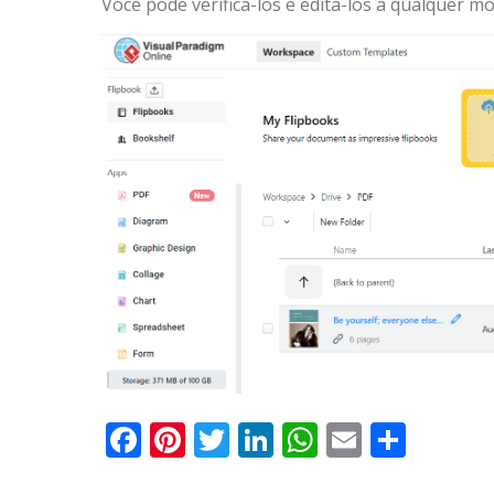
Você pode verificá-los e editá-los a qualquer m
Facebook
Pinterest
Twitter
LinkedIn
WhatsApp
Email
Parti