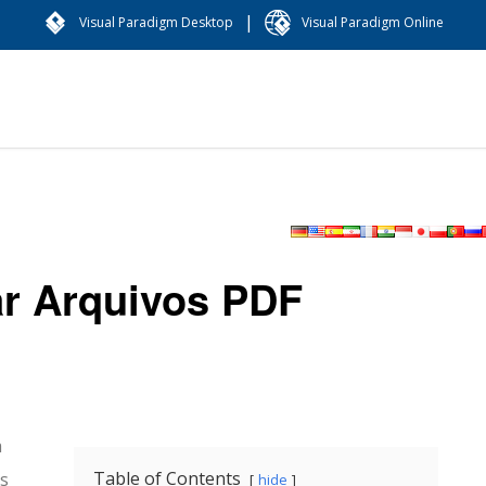
|
Visual Paradigm Desktop
Visual Paradigm Online
ar Arquivos PDF
a
Table of Contents
es
hide