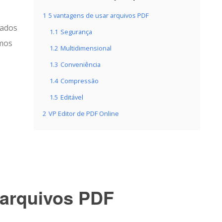
1
5 vantagens de usar arquivos PDF
sados
1.1
Segurança
amos
1.2
Multidimensional
1.3
Conveniência
1.4
Compressão
1.5
Editável
2
VP Editor de PDF Online
 arquivos PDF