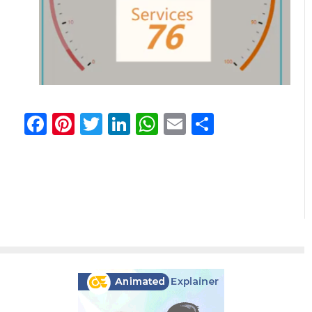
Facebook
Pinterest
Twitter
LinkedIn
WhatsApp
Email
分
享