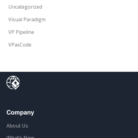
Uncategorized
Visual Paradigm
VP Pipeline
VPasCode
Company
About Us
What’s New