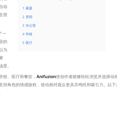
当动
1
家庭
在营
2
房间
3
办公室
供了一
4
学校
容的
5
医疗
以为
聚
场景。
学校、医疗和餐饮，
Anifuzion
使创作者能够轻松浏览并选择动
支持角色的情感旅程，使动画对观众更具共鸣性和吸引力。以下
。