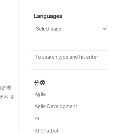
Languages
Languages
分类
画的理
Agile
是不同
Agile Development
AI
AI Chatbot