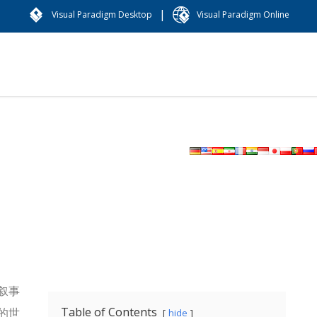
|
Visual Paradigm Desktop
Visual Paradigm Online
叙事
Table of Contents
的世
hide