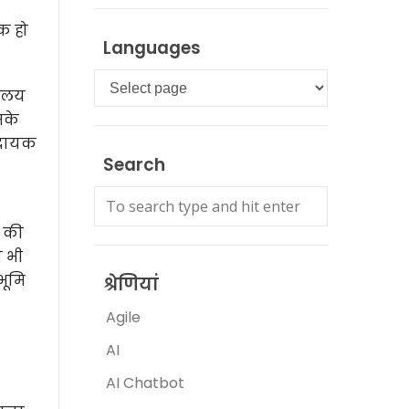
यक हो
Languages
Languages
कालय
सके
मदायक
Search
े की
न भी
भूमि
श्रेणियां
Agile
AI
AI Chatbot