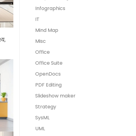
Infographics
IT
Mind Map
्य,
Misc
Office
Office Suite
OpenDocs
PDF Editing
Slideshow maker
Strategy
SysML
UML