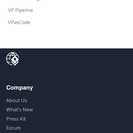
VP Pipeline
VPasCode
Company
About Us
What’s New
Press Kit
Forum