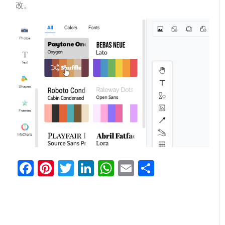
改。
Facebook
Pinterest
Twitter
LinkedIn
WhatsApp
Email
分
享