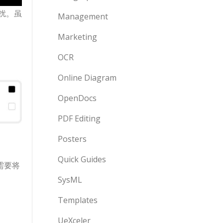
扰。虽
Management
Marketing
OCR
Online Diagram
OpenDocs
PDF Editing
Posters
Quick Guides
需要将
SysML
Templates
UeXceler