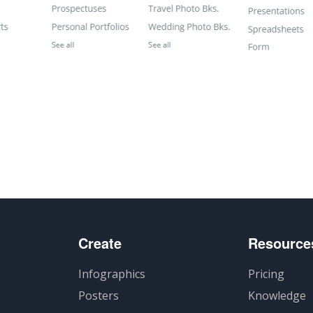
Create
Resource
Infographics
Pricing
Posters
Knowledge