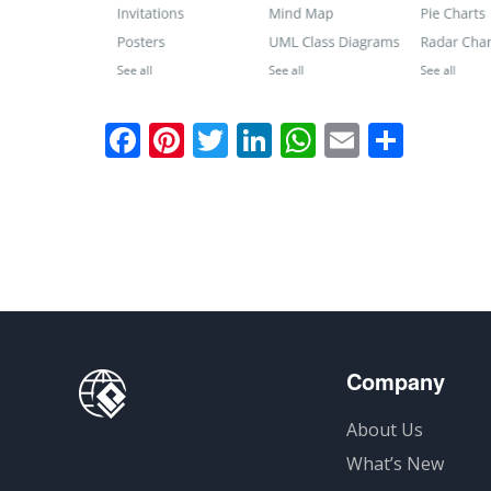
Facebook
Pinterest
Twitter
LinkedIn
WhatsApp
Email
分
享
Company
About Us
What’s New