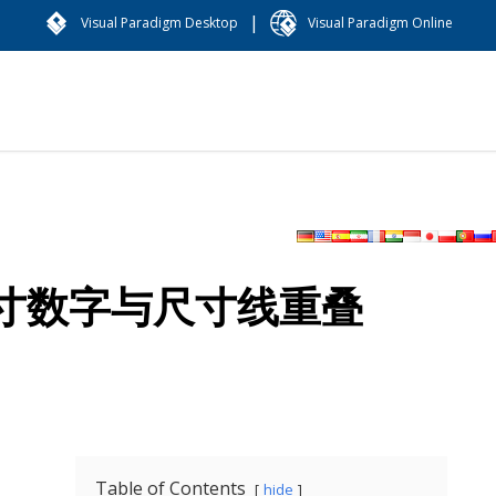
|
Visual Paradigm Desktop
Visual Paradigm Online
寸数字与尺寸线重叠
Table of Contents
hide