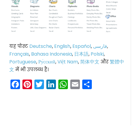
यह पोस्ट
Deutsche
,
English
,
Español
,
فارسی
,
Français
,
Bahasa Indonesia
,
日本語
,
Polski
,
Portuguese
,
Ру́сский
,
Việt Nam
,
简体中文
और
繁體中
文
में भी उपलब्ध है।
Facebook
Pinterest
Twitter
LinkedIn
WhatsApp
Email
Share