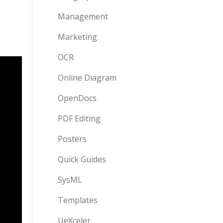
Management
Marketing
OCR
Online Diagram
OpenDocs
PDF Editing
Posters
Quick Guides
SysML
Templates
UeXceler