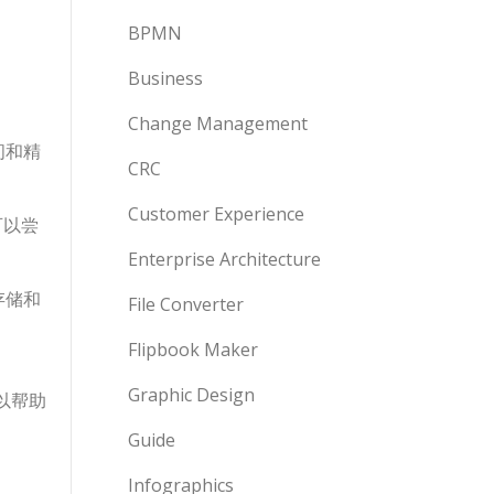
BPMN
Business
Change Management
间和精
CRC
Customer Experience
可以尝
Enterprise Architecture
存储和
File Converter
Flipbook Maker
Graphic Design
以帮助
Guide
Infographics