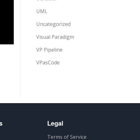
UML
Uncategorized
Visual Paradigm
VP Pipeline
VPasCode
s
Legal
Terms of Service