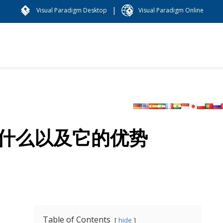
|
Visual Paradigm Desktop
Visual Paradigm Online
是什么以及它的优势
Table of Contents
hide