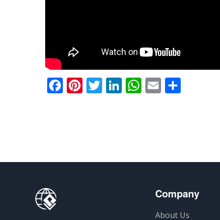
Facebook
Pinterest
Twitter
LinkedIn
WhatsApp
Email
分
享
Company
About Us