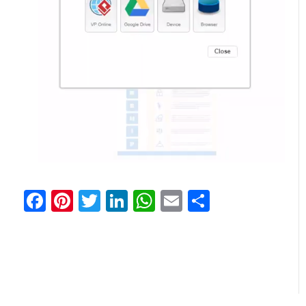
Facebook
Pinterest
Twitter
LinkedIn
WhatsApp
Email
分
享