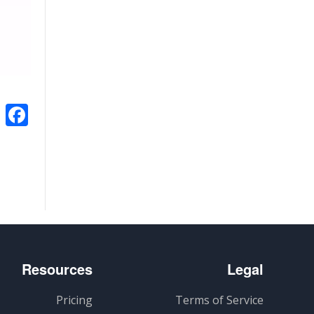
k
Resources
Legal
Pricing
Terms of Service