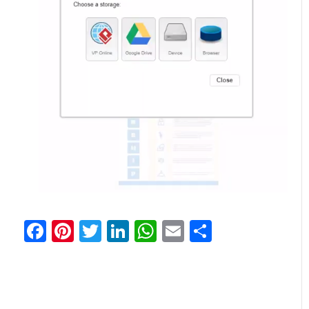
Facebook
Pinterest
Twitter
LinkedIn
WhatsApp
Email
Отправи