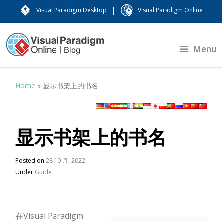
|
Visual Paradigm Desktop
Visual Paradigm Online
Menu
Home
»
显示书架上的书名
显示书架上的书名
Posted on
28 10 月, 2022
Under
Guide
在Visual Paradigm