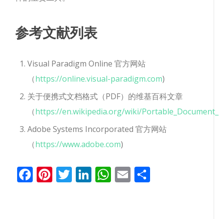
参考文献列表
Visual Paradigm Online 官方网站
（
https://online.visual-paradigm.com
)
关于便携式文档格式（PDF）的维基百科文章
（
https://en.wikipedia.org/wiki/Portable_Document
Adobe Systems Incorporated 官方网站
（
https://www.adobe.com
)
Facebook
Pinterest
Twitter
LinkedIn
WhatsApp
Email
分
享