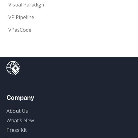
Visual Paradigm
VP Pipeline
VPasCode
Company
About Us
What’s New
Press Kit