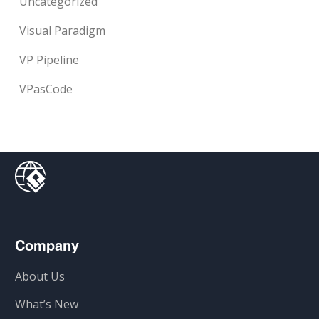
Uncategorized
Visual Paradigm
VP Pipeline
VPasCode
Company
About Us
What’s New