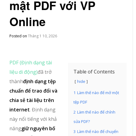
mật PDF với VP
Online
Posted on
Tháng 1 10, 2026
PDF (Định dạng tài
Table of Contents
liệu di động)
đã trở
thành
định dạng tệp
hide
chuẩn để trao đổi và
1
Làm thế nào để mở một
chia sẻ tài liệu trên
tệp PDF
internet
. Định dạng
2
Làm thế nào để chỉnh
này nổi tiếng với khả
sửa PDF?
năng
giữ nguyên bố
3
Làm thế nào để chuyển