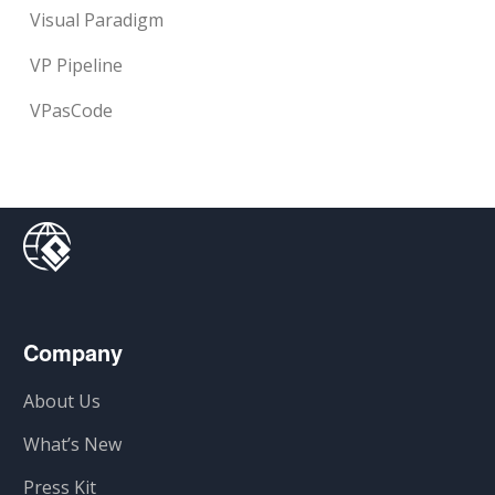
Visual Paradigm
VP Pipeline
VPasCode
Company
About Us
What’s New
Press Kit