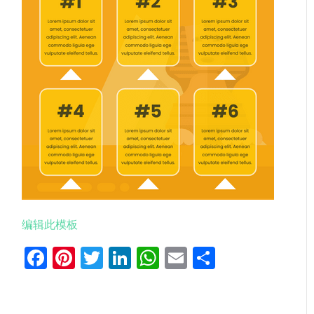
编辑此模板
Facebook
Pinterest
Twitter
LinkedIn
WhatsApp
Email
分
享