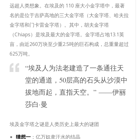
远超人类想象。
在埃及的 110 座大小金字塔中，最著
名的是位于吉萨高地的三大金字塔（大金字塔、哈夫拉
金字塔和门卡雷金字塔）。其中，胡夫金字塔
（Chiaps）是埃及最大的金字塔。金字塔占地13.1英
亩，由近260万块至少重2.5吨的巨石构成，总重量超过
625万吨。
“埃及人为法老建造了一条通往天
堂的通道，50层高的石头从沙漠中
拔地而起，直指​​天空。” ——伊丽
莎白·曼
埃及金字塔之谜是人类历史上最大的谜团
猜想一
：亿万奴隶汗水的结晶