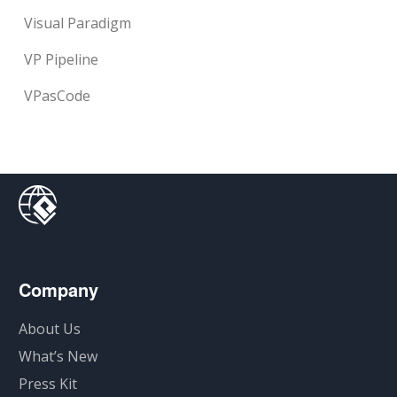
Visual Paradigm
VP Pipeline
VPasCode
Company
About Us
What’s New
Press Kit