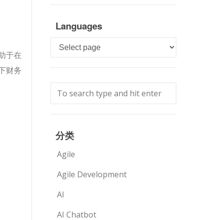
Languages
Languages
助于在
下财务
分类
Agile
Agile Development
AI
AI Chatbot