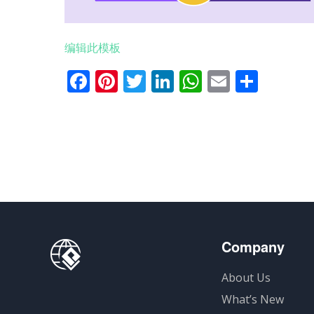
编辑此模板
Facebook
Pinterest
Twitter
LinkedIn
WhatsApp
Email
分
享
Company
About Us
What’s New