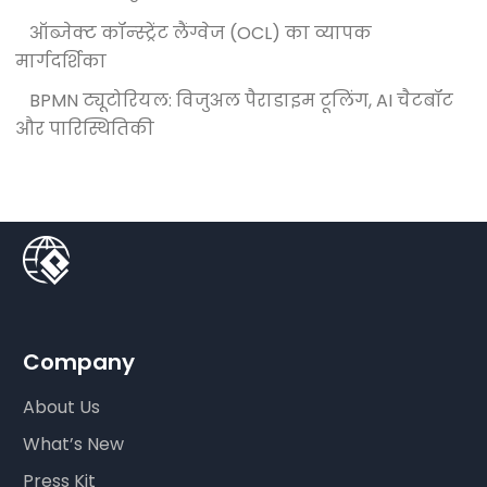
ऑब्जेक्ट कॉन्स्ट्रेंट लैंग्वेज (OCL) का व्यापक
मार्गदर्शिका
BPMN ट्यूटोरियल: विजुअल पैराडाइम टूलिंग, AI चैटबॉट
और पारिस्थितिकी
Company
About Us
What’s New
Press Kit