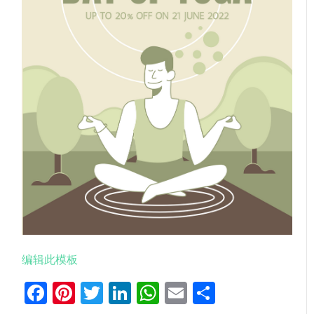
编辑此模板
Facebook
Pinterest
Twitter
LinkedIn
WhatsApp
Email
分