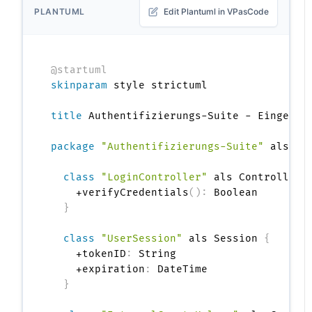
PLANTUML
Edit Plantuml in VPasCode
@startuml
skinparam
 style strictuml

title
 Authentifizierungs-Suite - Eingebett
package
"Authentifizierungs-Suite"
 als Au
class
"LoginController"
 als Controller 
    +verifyCredentials
(
)
:
 Boolean

}
class
"UserSession"
 als Session 
{
    +tokenID
:
 String

    +expiration
:
 DateTime

}