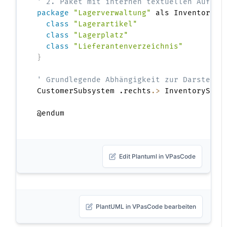
' 2. Paket mit internen textuellen Auflis
package
"Lagerverwaltung"
 als InventorySu
class
"Lagerartikel"
class
"Lagerplatz"
class
"Lieferantenverzeichnis"
}
' Grundlegende Abhängigkeit zur Darstellu
CustomerSubsystem .rechts
.>
 InventorySubs
Edit Plantuml in VPasCode
PlantUML in VPasCode bearbeiten