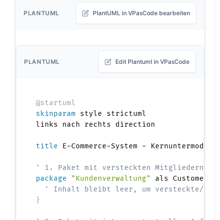
PLANTUML
PlantUML in VPasCode bearbeiten
PLANTUML
Edit Plantuml in VPasCode
@startuml
skinparam
 style strictuml

links nach rechts direction

title
 E-Commerce-System - Kernuntermodule

' 1. Paket mit versteckten Mitgliedern (v
package
"Kundenverwaltung"
 als CustomerSu
' Inhalt bleibt leer, um versteckte/unt
}