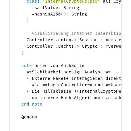
class
"InternalCryptoHelper"
 als Crypto
    -saltValue
:
 String

    -hashSHA256
(
)
:
 String

}
' Visualisierung interner Interaktionen
  Controller .unten
.>
 Session 
:
 «erstellen
  Controller .rechts
.>
 Crypto 
:
}
note
 unten von AuthSuite

  **Sichtbarkeitsdesign-Analyse
:
**

  * Externe Pakete interagieren direkt mit
    wie **LoginController** und **UserSes
  * Die Hilfsklasse **InternalCryptoHelper
end note