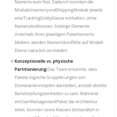
Namensraum fest. Dadurch konnten die
Module
Inventory
und
Shipping
Module jeweils
eine
TrackingEntity
Klasse enthalten, ohne
Namenskollisionen. Solange Elemente
innerhalb ihres jeweiligen Paketbereichs
bleiben, werden Namenskonflikte auf Modell-
Ebene natürlich vermieden.
Konzeptionelle vs. physische
Partitionierung:
Das Team erkannte, dass
Pakete logische Gruppierungen von
Domänenkonzepten darstellen, anstatt direkte
Bereitstellungseinheiten zu sein. Während
ein
UserManagement
Paket die Architektur
leitet, könnten seine Klassen letztendlich in