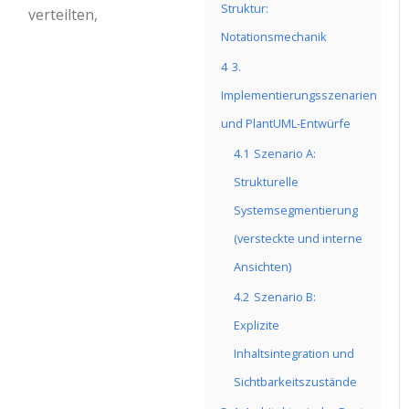
Struktur:
verteilten,
Notationsmechanik
4
3.
Implementierungsszenarien
und PlantUML-Entwürfe
4.1
Szenario A:
Strukturelle
Systemsegmentierung
(versteckte und interne
Ansichten)
4.2
Szenario B:
Explizite
Inhaltsintegration und
Sichtbarkeitszustände