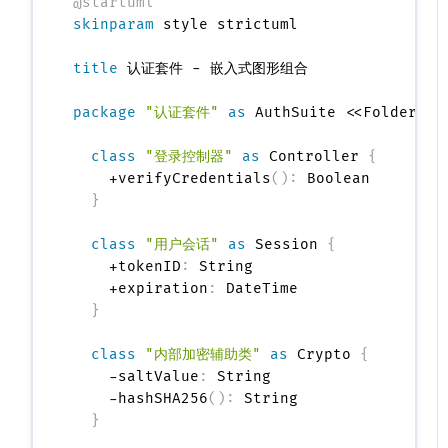
@startuml
skinparam
 style strictuml

title
 认证套件 - 嵌入式图形组合

package
"认证套件"
as
 AuthSuite <<Folder>> 
class
"登录控制器"
as
 Controller 
{
    +verifyCredentials
(
)
:
 Boolean

}
class
"用户会话"
as
 Session 
{
    +tokenID
:
 String

    +expiration
:
 DateTime

}
class
"内部加密辅助类"
as
 Crypto 
{
    -saltValue
:
 String

    -hashSHA256
(
)
:
 String

}