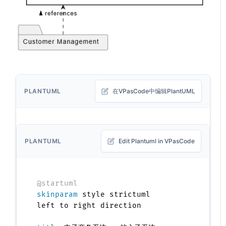
PLANTUML
在VPasCode中编辑PlantUML
PLANTUML
Edit Plantuml in VPasCode
@startuml
skinparam
 style strictuml

left to right direction
