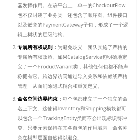
器发挥作用。在该平台上，单一的
CheckoutFlow
包不仅封装了业务类，还包含了顺序图、组件接口
以及嵌套的
PaymentGateway
子包，形成了一个逻
辑上树状的层级结构。
专属所有权规则：
为避免歧义，团队实施了严格的
专属所有权政策。如果
CatalogService
包明确地定
义了一个
ProductVariant
类，其他任何包都不能声
称拥有它。跨边界访问通过导入关系和依赖线严格
管理，从而消除隐式耦合和重复定义。
命名空间边界约束：
每个包都建立了一个独立的命
名上下文。这使得
Inventory
和
Shipping
模块都可
以包含一个
TrackingEntity
类而不会出现标识符冲
突。只要元素保持在其各自包的作用域内，命名冲
突在模型层面自然得以避免。