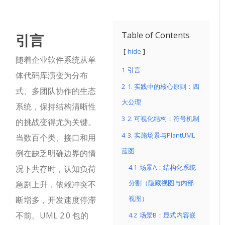
引言
Table of Contents
hide
随着企业软件系统从单
1
引言
体代码库演变为分布
2
1. 实践中的核心原则：四
式、多团队协作的生态
大公理
系统，保持结构清晰性
3
2. 可视化结构：符号机制
的挑战变得尤为关键。
4
3. 实施场景与PlantUML
当数百个类、接口和用
蓝图
例在缺乏明确边界的情
4.1
场景A：结构化系统
况下共存时，认知负荷
分割（隐藏视图与内部
急剧上升，依赖冲突不
视图）
断增多，开发速度停滞
不前。UML 2.0 包的
4.2
场景B：显式内容嵌