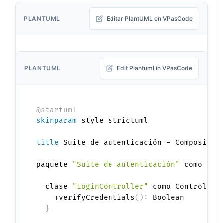
PLANTUML
Editar PlantUML en VPasCode
PLANTUML
Edit Plantuml in VPasCode
@startuml
skinparam
 style strictuml

title
 Suite de autenticación - Composición
paquete 
"Suite de autenticación"
 como Aut
  clase 
"LoginController"
 como Controller
    +verifyCredentials
(
)
:
 Boolean

}