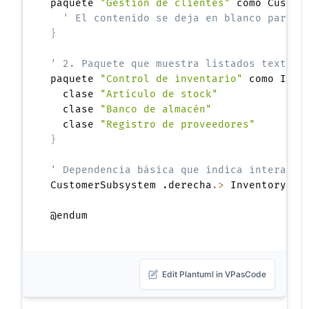
paquete 
"Gestión de clientes"
 como Custom
' El contenido se deja en blanco para r
}
' 2. Paquete que muestra listados textual
paquete 
"Control de inventario"
 como Inve
  clase 
"Artículo de stock"
  clase 
"Banco de almacén"
  clase 
"Registro de proveedores"
}
' Dependencia básica que indica interacci
CustomerSubsystem .derecha
.>
 InventorySub
Edit Plantuml in VPasCode