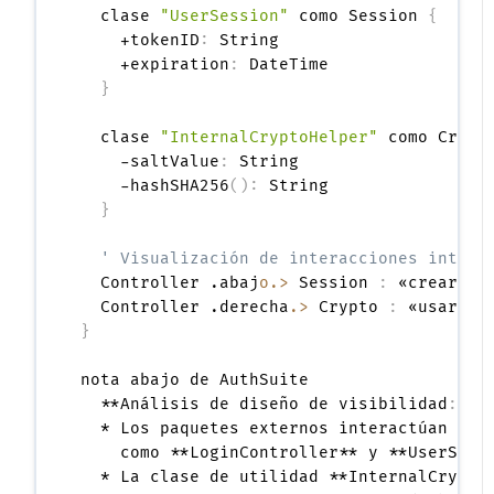
  clase 
"UserSession"
 como Session 
{
    +tokenID
:
 String

    +expiration
:
 DateTime

}
  clase 
"InternalCryptoHelper"
 como Crypt
    -saltValue
:
 String

    -hashSHA256
(
)
:
 String

}
' Visualización de interacciones intern
  Controller .abaj
o.>
 Session 
:
 «crear»

  Controller .derecha
.>
 Crypto 
:
}
nota abajo de AuthSuite

  **Análisis de diseño de visibilidad
:
**

  * Los paquetes externos interactúan dire
    como **LoginController** y **UserSess
  * La clase de utilidad **InternalCryptoH