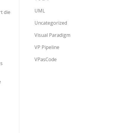
UML
t die
Uncategorized
Visual Paradigm
VP Pipeline
VPasCode
es
e