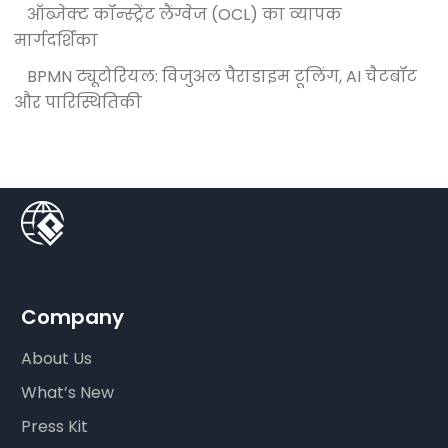
ऑब्जेक्ट कॉन्स्ट्रेंट लैंग्वेज (OCL) का व्यापक
मार्गदर्शिका
BPMN ट्यूटोरियल: विजुअल पैराडाइम टूलिंग, AI चैटबॉट
और पारिस्थितिकी
Company
About Us
What’s New
Press Kit