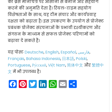
को ब्रेस मानचित्र पर आसानी से बनाने और सहयोग
करने की अनुमति देता है। रियल-टाइम सहयोग
विशेषताओं के साथ, यह टीम संचार और कार्यप्रवाह
दक्षता को बढ़ाता है। इस उपकरण के उपयोग से प्रोजेक्ट
प्रबंधक प्रोजेक्ट संरचनाओं के प्रभावी दृश्यीकरण और
संगठन के माध्यम से सफल प्रोजेक्ट परिणामों को
बढ़ावा दे सकते हैं।
यह पोस्ट
Deutsche
,
English
,
Español
,
فارسی
,
Français
,
Bahasa Indonesia
,
日本語
,
Polski
,
Portuguese
,
Ру́сский
,
Việt Nam
,
简体中文
और
繁體中
文
में भी उपलब्ध है।
Facebook
Pinterest
Twitter
LinkedIn
WhatsApp
Email
Share